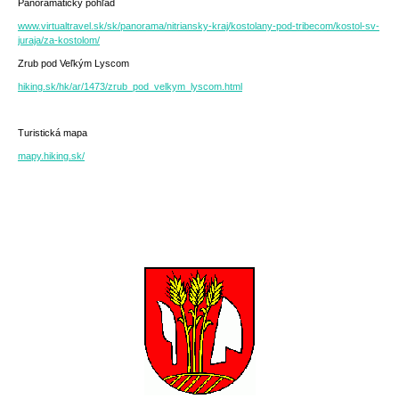
Panoramatický pohľad
www.virtualtravel.sk/sk/panorama/nitriansky-kraj/kostolany-pod-tribecom/kostol-sv-
juraja/za-kostolom/
Zrub pod Veľkým Lyscom
hiking.sk/hk/ar/1473/zrub_pod_velkym_lyscom.html
Turistická mapa
mapy.hiking.sk/