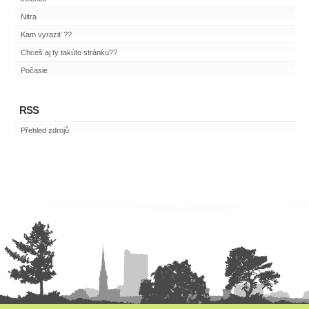
Nitra
Kam vyraziť ??
Chceš aj ty takúto stránku??
Počasie
RSS
Přehled zdrojů