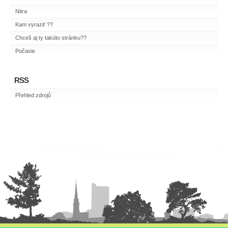
Nitra
Kam vyraziť ??
Chceš aj ty takúto stránku??
Počasie
RSS
Přehled zdrojů