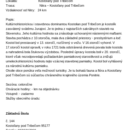
Lokalita: Kostoľany pod Tribečom
Trasa: Nitra – Kostoľany pod Tribečom
Vzdialenosť od Nitry: 24 km
Popis:
Kultúrnohistorickou i stavebnou dominantou Kostolian pod Tribečom je kostolík
zasvätený svätému Jurajovi. Je to jedna z najstarších sakrálnych stavieb na
Slovensku. Jeho kultúrna hodnota sa znásobuje uchovanými nástennými maľbami.
Stavba pochádza z 10.storočia, mala dva základné priestory - presbytérium a loď.
Kostol bol prestavaný v 13. storočí, rozšírený o vežu. V 16.storočí vyhorel. V
17.storočí kostol opravili, v roku 1721 bola odstránená drevená povala lode kostola
a nahradená bola štukovou výzdobou. Posledné úpravy kostola boli v 20. storočí,
ktoré však nezodpovedajú požiadavkám pamiatkovej starostlivosti a znižujú
umeleckohistorickú hodnotu tejto vzácnej stavebnej pamiatky. Kostol bol vyhlásený
za národnú kultúrnu pamiatku.
Okolie obce ponúka veľa možností turistiky. Je tu bohatá fauna a flóra a Kostoľany
pod Tríbečom sú súčasťou chráneného krajinného územia Ponitrie.
Sezóna: celoročne
Otváracie hodiny: - len na objednávku
Vstupné: - zadarmo
Služby obecného úradu:
Základná škola
č. 144
Kostoľany pod Tribečom 95177