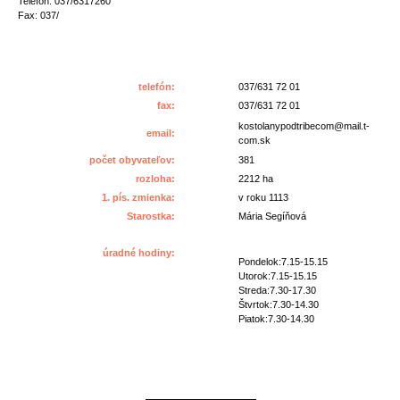
Telefón: 037/6317260
Fax: 037/
telefón:
037/631 72 01
fax:
037/631 72 01
kostolanypodtribecom@mail.t-
email:
com.sk
počet obyvateľov:
381
rozloha:
2212 ha
1. pís. zmienka:
v roku 1113
Starostka:
Mária Segíňová
úradné hodiny:
Pondelok:7.15-15.15
Utorok:7.15-15.15
Streda:7.30-17.30
Štvrtok:7.30-14.30
Piatok:7.30-14.30