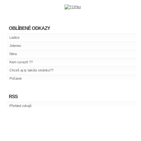
OBLÍBENÉ ODKAZY
Ladice
Jelenec
Nitra
Kam vyraziť ??
Chceš aj ty takúto stránku??
Počasie
RSS
Přehled zdrojů