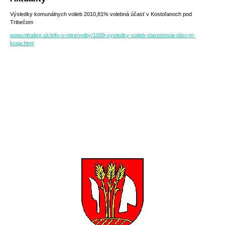
Výsledky komunálnych volieb 2010,81% volebná účasť v Kostoľanoch pod
Tribečom
www.nitralive.sk/info-o-nitre/volby/1009-vysledky-volieb-starostovia-obci-nr-
kraja.html