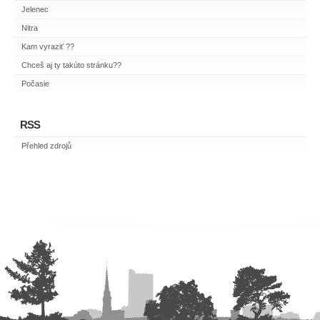
Jelenec
Nitra
Kam vyraziť ??
Chceš aj ty takúto stránku??
Počasie
RSS
Přehled zdrojů