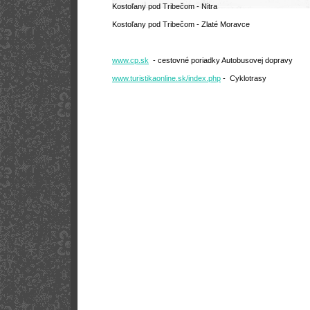
Kostoľany pod Tribečom - Nitra
Kostoľany pod Tribečom - Zlaté Moravce
www.cp.sk
- cestovné poriadky Autobusovej dopravy
www.turistikaonline.sk/index.php
- Cyklotrasy