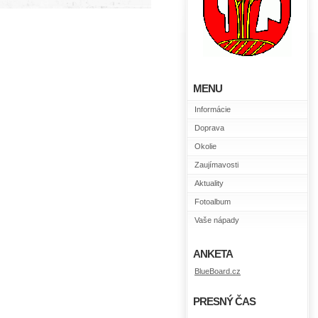
MENU
Informácie
Doprava
Okolie
Zaujímavosti
Aktuality
Fotoalbum
Vaše nápady
ANKETA
BlueBoard.cz
PRESNÝ ČAS